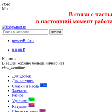
close
Меню
В связи с част
в настоящий момент работает 
search
person
Войти
0
0,00 ₽
Корзина
В вашей корзине больше ничего нет
view_headline
Для удочек
Для катушек
NEW
Смазки и масла
Запчасти
Разное
New
Удилища
New
Катушки
New
Шнуры и леска