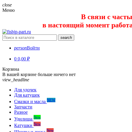
close
Меню
В связи с част
в настоящий момент работает 
search
person
Войти
0
0,00 ₽
Корзина
В вашей корзине больше ничего нет
view_headline
Для удочек
Для катушек
NEW
Смазки и масла
Запчасти
Разное
New
Удилища
New
Катушки
New
Шнуры и леска