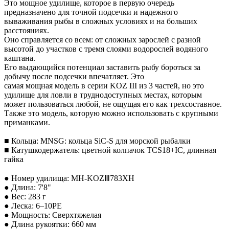
Это мощное удилище, которое в первую очередь
предназначено для точной подсечки и надежного
вываживания рыбы в сложных условиях и на больших
расстояниях.
Оно справляется со всем: от сложных зарослей с разной
высотой до участков с тремя слоями водорослей водяного
каштана.
Его выдающийся потенциал заставить рыбу бороться за
добычу после подсечки впечатляет. Это
самая мощная модель в серии KOZ III из 3 частей, но это
удилище для ловли в труднодоступных местах, которым
может пользоваться любой, не ощущая его как трехсоставное.
Также это модель, которую можно использовать с крупными
приманками.
■ Кольца: MNSG: кольца SiC-S для морской рыбалки
■ Катушкодержатель: цветной колпачок TCS18+IC, длинная
гайка
● Номер удилища: MH-KOZⅢ783XH
● Длина: 7'8"
● Вес: 283 г
● Леска: 6–10PE
● Мощность: Сверхтяжелая
● Длина рукоятки: 660 мм