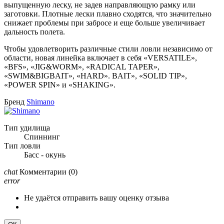
выпущенную леску, не задев направляющую рамку или
заготовки. Плотные лески плавно сходятся, что значительно
снижает проблемы при забросе и еще больше увеличивает
дальность полета.
Чтобы удовлетворить различные стили ловли независимо от
области, новая линейка включает в себя «VERSATILE»,
«BFS», «JIG&WORM», «RADICAL TAPER»,
«SWIM&BIGBAIT», «HARD». BAIT», «SOLID TIP»,
«POWER SPIN» и «SHAKING».
Бренд
Shimano
Тип удилища
Спиннинг
Тип ловли
Басс - окунь
chat
Комментарии
(0)
error
Не удаётся отправить вашу оценку отзыва