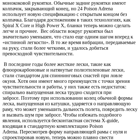
монококовой рукоятки. Обычные задние рукоятки имеют
колпачок, закрывающий конец, но 24 Poison Adrena
использует новую спецификацию с открытым концом без
колпачка. Благодаря достижениям в таких технологиях, как
Spiral X Core и High Power X, бланки теперь можно сделать
легче и прочнее. Вес области вокруг рукоятки был
значительно уменьшен, что стало еще одним шагом вперед к
«истинной легкости». В то же время вибрации, передаваемые
на руку, стали более четкими, и удалось добиться
превосходной чувствительности.
В последние годы более жесткие лески, такие как
флюорокарбоновые и натянутые полиэтиленовые лески,
стали стандартом для спиннинговых снастей при ловле
окуня. Хотя они имеют много преимуществ с точки зрения
чувствительности и работы, у них также есть недостаток:
спирально выпущенная леска трудно сходится при
забросе. Поэтому при использовании колец обычной формы
леска, выпущенная из катушки, ударяется о направляющую
раму, что может уменьшить дальность полета, повредить леску
и вызвать шум при забросе. Чтобы избежать подобного
явления, используется бесконтактная система X-guide,
входящая в стандартную комплектацию Poison
Adrena. Пересмотрев форму направляющей рамы с нуля и
спроектировав новую, теперь можно плавно свести