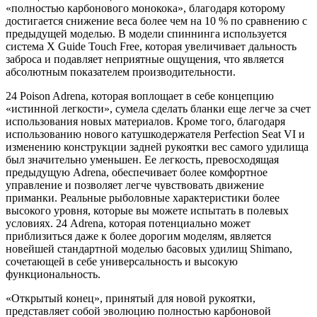
«полностью карбонового монокока», благодаря которому
достигается снижение веса более чем на 10 % по сравнению с
предыдущей моделью. В модели спиннинга используется
система X Guide Touch Free, которая увеличивает дальность
заброса и подавляет неприятные ощущения, что является
абсолютным показателем производительности.
24 Poison Adrena, которая воплощает в себе концепцию
«истинной легкости», сумела сделать бланки еще легче за счет
использования новых материалов. Кроме того, благодаря
использованию нового катушкодержателя Perfection Seat VI и
изменению конструкции задней рукоятки вес самого удилища
был значительно уменьшен. Ее легкость, превосходящая
предыдущую Adrena, обеспечивает более комфортное
управление и позволяет легче чувствовать движение
приманки. Реальные рыболовные характеристики более
высокого уровня, которые вы можете испытать в полевых
условиях. 24 Adrena, которая потенциально может
приблизиться даже к более дорогим моделям, является
новейшей стандартной моделью басовых удилищ Shimano,
сочетающей в себе универсальность и высокую
функциональность.
«Открытый конец», принятый для новой рукоятки,
представляет собой эволюцию полностью карбоновой