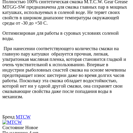
Полностью 100% синтетическая смазка M.T.C.W. Gear Grease
MTGG-SW предназначена для смазка главных пар в мощных
катушках, используемых в соленой воде. Не теряет своих
свойств в широком диапазоне температуры окружающей
среды от -30 до +50 С.
Оптимизирован для работы в суровых условиях соленой
воды.
При нанесении соответствующего количества смазки на
главную пару катушки образуется прочная, липкая,
ультратонкая масляная пленка, которая становится гладкой и
очень чувствительной к использованию. Впервые в
индустрии рыболовных снастей смазка на основе мочевины
предотвращает износ шестерни даже во время долгих часов
работы. Поскольку эта смазка обладает водостойкостью,
которой нет ни у одной другой смазки, она сохраняет свои
смазывающие свойства даже после попадания воды в
механизм.
Бренд
MTCW
Состояние
Новое
По наличию
4 шт.