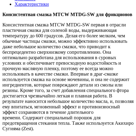
Характеристики
Консистентная смазка MTCW MTDG-SW для фрикционов
Консистентная смазка MTCW MTDG-SW первая в отрасли
пластичная смазка для соленой воды, выдерживающая
температуру до 600 градусов.
Делая его более мелким, чем
обычные частицы смазки, можно эффективно использовать
даже небольшое количество смазки, что приводит к
беспрецедентно сверхнизкому сопротивлению.
Она
оптимально разработана для использования в суровых
условиях и обеспечивает превосходную водостойкость и
прочную масляную пленку, поэтому ее всегда можно
использовать в качестве смазки.
Впервые в драг-смазке
используется смазка на основе мочевины, и она не содержит
ингредиентов, которые повреждают детали из смолы или
резины.
Кроме того, за счет добавления специального фтора
достигается чрезвычайно легкая и плавная работа.
В
результате наносится небольшое количество масла, и, позволяя
ему впитаться, мгновенный эффект и противоизносный
эффект сохраняются в течение длительного
времени.
Содержит специальный порошок для
предотвращения стекания тепла.
Также используется Акихиро
Сугияма (Zest).