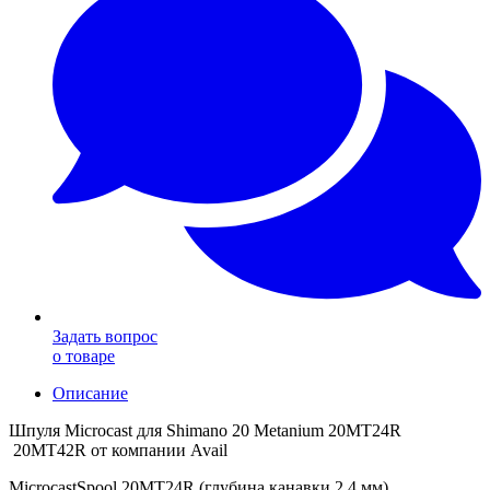
Задать вопрос
о товаре
Описание
Шпуля Microcast для Shimano 20 Metanium 20MT24R
20MT42R о
т компании Avail
MicrocastSpool 20MT24R (глубина канавки 2,4 мм)