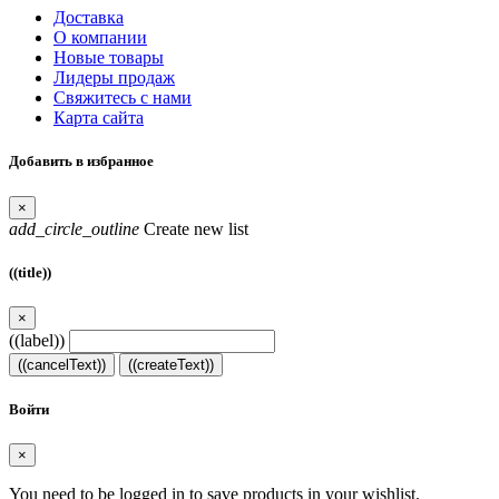
Доставка
О компании
Новые товары
Лидеры продаж
Свяжитесь с нами
Карта сайта
Добавить в избранное
×
add_circle_outline
Create new list
((title))
×
((label))
((cancelText))
((createText))
Войти
×
You need to be logged in to save products in your wishlist.