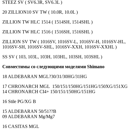
STEEZ SV ( SV6.3R, SV6.3L )
20 ZILLION10 SV TW ( 10.0R, 10.0L )
ZILLION TW HLC 1514 ( 1514SH, 1514SHL )
ZILLION TW HLC 1516 ( 1516SH, 1516SHL )
ZILLION SV TW ( 1016SV, 1016SV-L, 1016SV-H, 1016SV-HL,
1016SV-SH, 1016SV-SHL, 1016SV-XXH, 1016SV-XXHL )
SS SV ( 103, 103L, 103H, 103HL, 103SH, 103SHL )
Совместимы со следующими моделями Shimano
18 ALDEBARAN MGL?30/31/30HG/31HG
17 CHRONARCH MGL 150/151/150HG/151HG/150XG/151XG
14 CHRONARCH CI4+ 150/151/150HG/151HG
16 Stile PG/XG B
15 ALDEBARAN 50/51??B
09 ALDEBARAN Mg/Mg7
16 CASITAS MGL