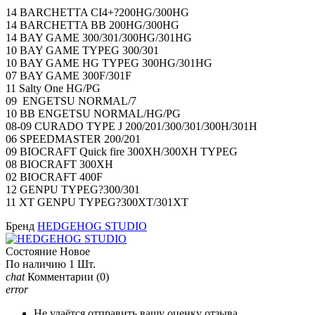
14 BARCHETTA CI4+?200HG/300HG
14 BARCHETTA BB 200HG/300HG
14 BAY GAME 300/301/300HG/301HG
10 BAY GAME TYPEG 300/301
10 BAY GAME HG TYPEG 300HG/301HG
07 BAY GAME 300F/301F
11 Salty One HG/PG
09 ENGETSU NORMAL/7
10 BB ENGETSU NORMAL/HG/PG
08-09 CURADO TYPE J 200/201/300/301/300H/301H
06 SPEEDMASTER 200/201
09 BIOCRAFT Quick fire 300XH/300XH TYPEG
08 BIOCRAFT 300XH
02 BIOCRAFT 400F
12 GENPU TYPEG?300/301
11 XT GENPU TYPEG?300XT/301XT
Бренд
HEDGEHOG STUDIO
Состояние
Новое
По наличию
1 Шт.
chat
Комментарии
(0)
error
Не удаётся отправить вашу оценку отзыва