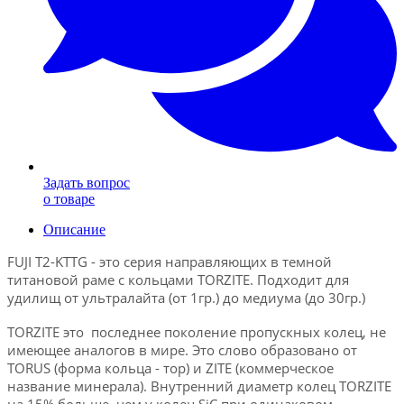
Задать вопрос
о товаре
Описание
FUJI Т2-KTTG - это серия направляющих в темной
титановой раме с кольцами TORZITE. Подходит для
удилищ от ультралайта (от 1гр.) до медиума (до 30гр.)
TORZITE это последнее поколение пропускных колец, не
имеющее аналогов в мире.
Это слово образовано от
TORUS (форма кольца - тор) и ZITE (коммерческое
название минерала). В
нутренний диаметр колец TORZITE
на 15% больше, чем у колец SiC при одинаковом