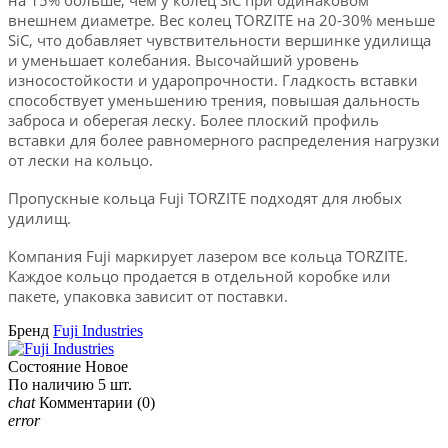
внешнем диаметре. В
ес колец TORZITE на 20-30% меньше
SiC, что добавляет чувствительности вершинке удилища
и уменьшает колебания. В
ысочайший уровень
износостойкости и ударопрочности. Г
ладкость вставки
способствует уменьшению трения, повышая дальность
заброса и оберегая леску. Б
олее плоский профиль
вставки для более равномерного распределения нагрузки
от лески на кольцо.
Пропускные кольца Fuji TORZITE подходят для любых
удилищ.
Компания Fuji маркирует лазером все кольца TORZITE.
Каждое кольцо продается в отдельной коробке или
пакете, упаковка зависит от поставки.
Бренд
Fuji Industries
Состояние
Новое
По наличию
5 шт.
chat
Комментарии
(0)
error