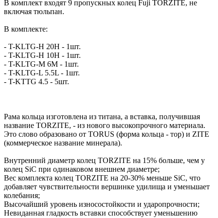
В комплект входят 9 пропускных колец Fuji TORZITE, не
включая тюльпан.
В комплекте:
- T-KLTG-H 20H - 1шт.
- T-KLTG-H 10H - 1шт.
- T-KLTG-M 6M - 1шт.
- T-KLTG-L 5.5L - 1шт.
- T-KTTG 4.5 - 5шт.
Рама кольца изготовлена из титана, а вставка, получившая
название TORZITE, - из нового высокопрочного материала.
Это слово образовано от TORUS (форма кольца - тор) и ZITE
(коммерческое название минерала).
Внутренний диаметр колец TORZITE на 15% больше, чем у
колец SiC при одинаковом внешнем диаметре;
Вес комплекта колец TORZITE на 20-30% меньше SiC, что
добавляет чувствительности вершинке удилища и уменьшает
колебания;
Высочайший уровень износостойкости и ударопрочности;
Невиданная гладкость вставки способствует уменьшению