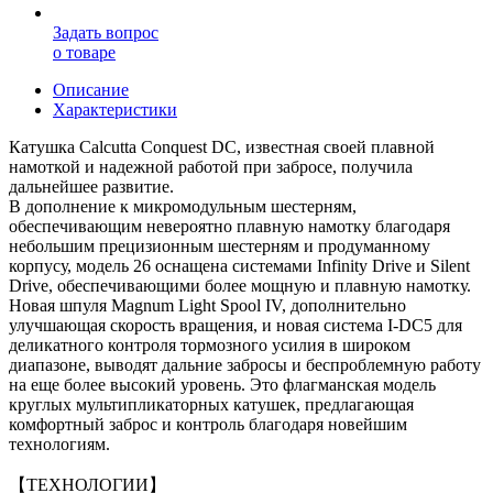
Задать вопрос
о товаре
Описание
Характеристики
Катушка Calcutta Conquest DC, известная своей плавной
намоткой и надежной работой при забросе, получила
дальнейшее развитие.
В дополнение к микромодульным шестерням,
обеспечивающим невероятно плавную намотку благодаря
небольшим прецизионным шестерням и продуманному
корпусу, модель 26 оснащена системами Infinity Drive и Silent
Drive, обеспечивающими более мощную и плавную намотку.
Новая шпуля Magnum Light Spool IV, дополнительно
улучшающая скорость вращения, и новая система I-DC5 для
деликатного контроля тормозного усилия в широком
диапазоне, выводят дальние забросы и беспроблемную работу
на еще более высокий уровень. Это флагманская модель
круглых мультипликаторных катушек, предлагающая
комфортный заброс и контроль благодаря новейшим
технологиям.
【ТЕХНОЛОГИИ】