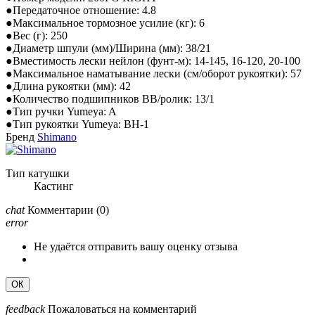
●Передаточное отношение: 4.8
●Максимальное тормозное усилие (кг): 6
●Вес (г): 250
●Диаметр шпули (мм)/Ширина (мм): 38/21
●Вместимость лески нейлон (фунт-м): 14-145, 16-120, 20-100
●Максимальное наматывание лески (см/оборот рукоятки): 57
●Длина рукоятки (мм): 42
●Количество подшипников BB/ролик: 13/1
●Тип ручки Yumeya: A
●Тип рукоятки Yumeya: BH-1
Бренд
Shimano
Тип катушки
Кастинг
chat
Комментарии
(0)
error
Не удаётся отправить вашу оценку отзыва
ОК
feedback
Пожаловаться на комментарий