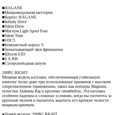
■HAGANE
■Микромодульная шестерня
■Корпус HAGANE
■Infinity Drive
■Silent Drive
■Магнум Light Spool Four
■Silent Tune
■I-DC5
■Компактный корпус S
■Захватывающий звук фрикциона
■Шпуля S3D
■S A-RB
■Суперсвободная шпуля
200PG RIGHT:
Мощная модель катушки, обеспечивающая стабильную
намотку лески даже при использовании приманок с высоким
сопротивлением торможению, таких как воблеры Magnum,
оснастки Alabama Rig и крупные свимбейты. Эта катушка
особенно надежна в сложных условиях, когда вы охотитесь за
крупным окунем и пытаетесь зацепить его крепкие челюсти
мощным крючком.
●Номер модели: 200PG RIGHT