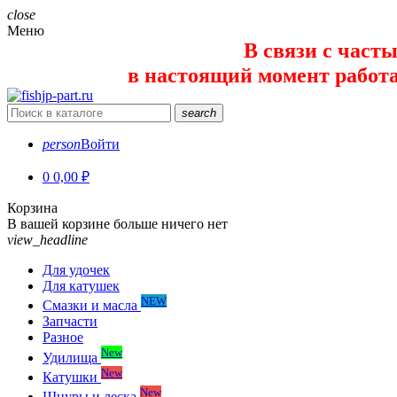
close
Меню
В связи с част
в настоящий момент работает 
search
person
Войти
0
0,00 ₽
Корзина
В вашей корзине больше ничего нет
view_headline
Для удочек
Для катушек
NEW
Смазки и масла
Запчасти
Разное
New
Удилища
New
Катушки
New
Шнуры и леска