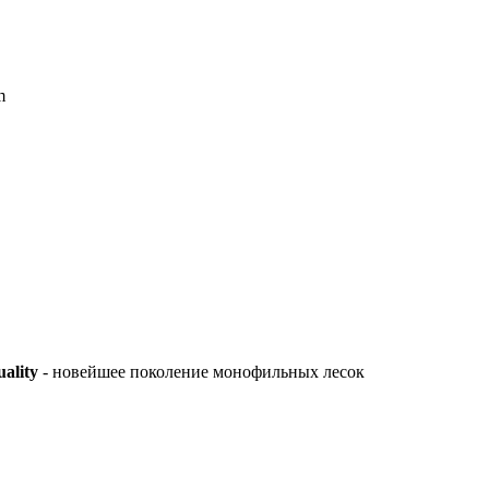
m
ality
- новейшее поколение монофильных лесок