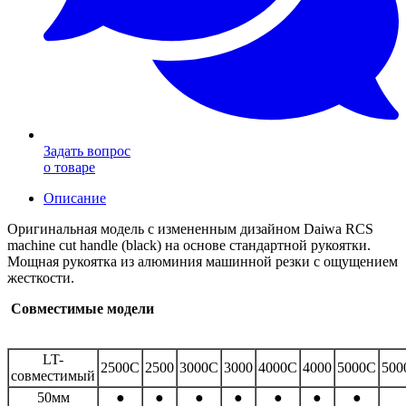
Задать вопрос
о товаре
Описание
Оригинальная модель с измененным дизайном Daiwa RCS
machine cut handle (black) на основе стандартной рукоятки.
Мощная рукоятка из алюминия машинной резки с ощущением
жесткости.
Совместимые модели
LT-
2500С
2500
3000С
3000
4000С
4000
5000С
500
совместимый
50мм
●
●
●
●
●
●
●