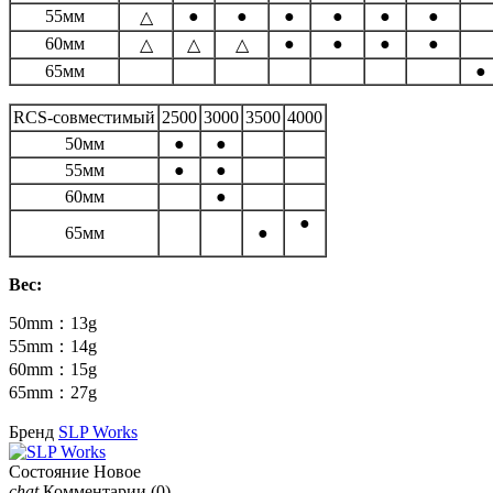
55мм
●
●
●
●
●
●
△
60мм
●
●
●
●
△
△
△
65мм
●
RCS-совместимый
2500
3000
3500
4000
50мм
●
●
55мм
●
●
60мм
●
●
65мм
●
Вес:
50mm：13g
55mm：14g
60mm：15g
65mm：27g
Бренд
SLP Works
Состояние
Новое
chat
Комментарии
(0)