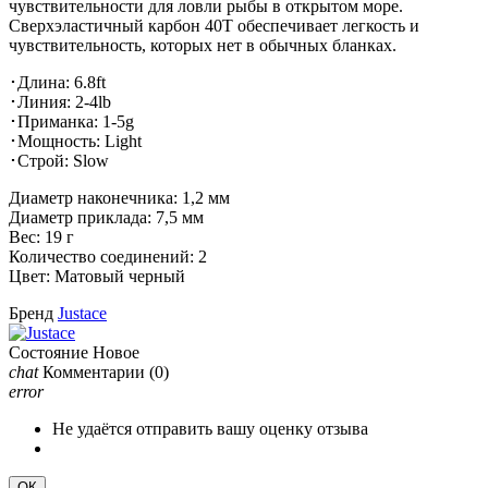
чувствительности для ловли рыбы в открытом море.
С
верхэластичный карбон 40T обеспечивает легкость и
чувствительность, которых нет в обычных бланках.
･Длина:
6.8ft
･Линия:
2-4lb
･Приманка:
1-5g
･Мощность:
Light
･Строй:
Slow
Диаметр наконечника: 1,2 мм
Диаметр приклада: 7,5 мм
Вес: 19 г
Количество соединений: 2
Цвет:
Матовый черный
Бренд
Justace
Состояние
Новое
chat
Комментарии
(0)
error
Не удаётся отправить вашу оценку отзыва
ОК