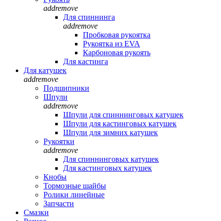
add
remove
Для спиннинга
add
remove
Пробковая рукоятка
Рукоятка из EVA
Карбоновая рукоять
Для кастинга
Для катушек
add
remove
Подшипники
Шпули
add
remove
Шпули для спиннинговых катушек
Шпули для кастинговых катушек
Шпули для зимних катушек
Рукоятки
add
remove
Для спиннинговых катушек
Для кастинговых катушек
Кнобы
Тормозные шайбы
Ролики линейные
Запчасти
Смазки