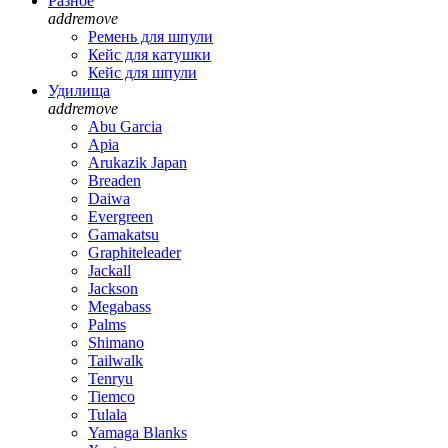
Разное
add
remove
Ремень для шпули
Кейс для катушки
Кейс для шпули
Удилища
add
remove
Abu Garcia
Apia
Arukazik Japan
Breaden
Daiwa
Evergreen
Gamakatsu
Graphiteleader
Jackall
Jackson
Megabass
Palms
Shimano
Tailwalk
Tenryu
Tiemco
Tulala
Yamaga Blanks