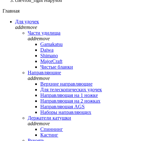
chevron_right
Hapyson
Главная
Для удочек
add
remove
Части удилища
add
remove
Gamakatsu
Daiwa
Shimano
MajorCraft
Чистые бланки
Направляющие
add
remove
Верхние направляющие
Для телескопических удочек
Направляющая на 1 ножке
Направляющая на 2 ножках
Направляющая AGS
Наборы направляющих
Держатели катушки
add
remove
Спиннинг
Кастинг
Рукоять