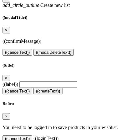
add_circle_outline
Create new list
((modalTitle))
×
((confirmMessage))
((cancelText))
((modalDeleteText))
((title))
×
((label))
((cancelText))
((createText))
Войти
×
You need to be logged in to save products in your wishlist.
((loginText))
((cancelText))