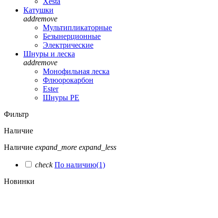
Xesta
Катушки
add
remove
Мультипликаторные
Безынерционные
Электрические
Шнуры и леска
add
remove
Монофильная леска
Флюорокарбон
Ester
Шнуры PE
Фильтр
Наличие
Наличие
expand_more
expand_less
check
По наличию
(1)
Новинки